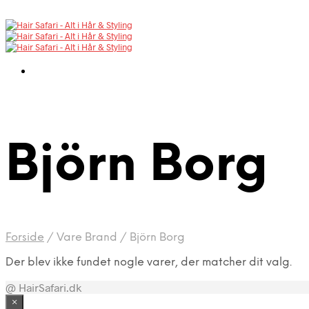
Björn Borg
Forside
/
Vare Brand
/
Björn Borg
Der blev ikke fundet nogle varer, der matcher dit valg.
@ HairSafari.dk
×