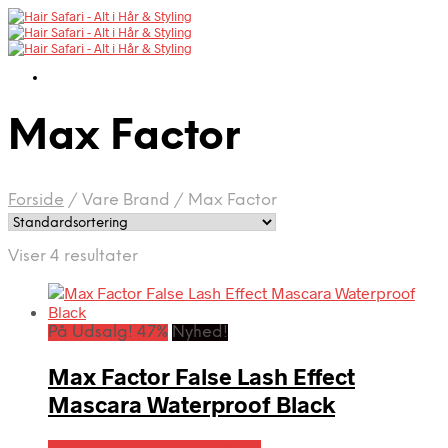
Max Factor
Forside
/
Vare Brand
/
Max Factor
Viser 4 resultater
På Udsalg! 47%
Nyhed!
Max Factor False Lash Effect
Mascara Waterproof Black