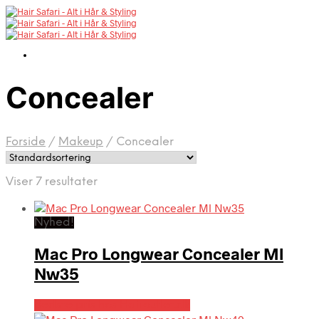
Concealer
Forside
/
Makeup
/
Concealer
Viser 7 resultater
Nyhed!
Mac Pro Longwear Concealer Ml
Nw35
Bedste pris hos Hairoutlet.dk