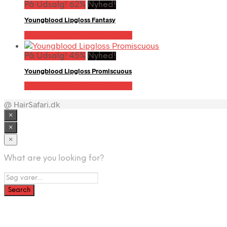
På Udsalg! 62%
Nyhed!
Youngblood Lipgloss Fantasy
På Udsalg hos Hairoutlet.dk
På Udsalg! 45%
Nyhed!
Youngblood Lipgloss Promiscuous
På Udsalg hos Hairoutlet.dk
@ HairSafari.dk
×
×
×
What are you looking for?