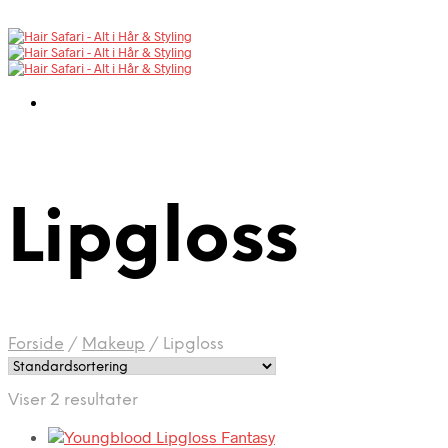
Lipgloss
Forside
/
Makeup
/
Lipgloss
Viser 2 resultater