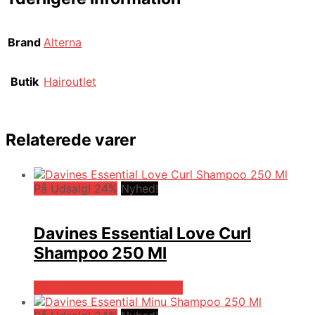
Brand
Alterna
Butik
Hairoutlet
Relaterede varer
På Udsalg! 24%
Nyhed!
Davines Essential Love Curl
Shampoo 250 Ml
På Udsalg hos Hairoutlet.dk