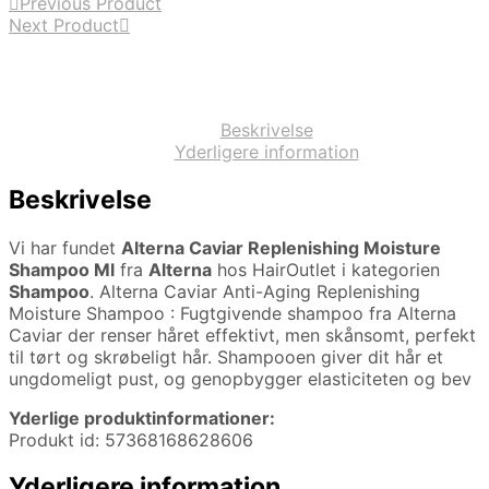
Previous Product
Next Product
Beskrivelse
Yderligere information
Beskrivelse
Vi har fundet
Alterna Caviar Replenishing Moisture
Shampoo Ml
fra
Alterna
hos HairOutlet i kategorien
Shampoo
. Alterna Caviar Anti-Aging Replenishing
Moisture Shampoo : Fugtgivende shampoo fra Alterna
Caviar der renser håret effektivt, men skånsomt, perfekt
til tørt og skrøbeligt hår. Shampooen giver dit hår et
ungdomeligt pust, og genopbygger elasticiteten og bev
Yderlige produktinformationer:
Produkt id: 57368168628606
Yderligere information