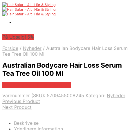
På Udsalg! 5%
Forside
/
Nyheder
/
Australian Bodycare Hair Loss Serum
Tea Tree Oil 100 Ml
Australian Bodycare Hair Loss Serum
Tea Tree Oil 100 Ml
På Udsalg hos Billigparfume.dk
Varenummer (SKU):
5709455008245
Kategori:
Nyheder
Previous Product
Next Product
Beskrivelse
Yderligere information