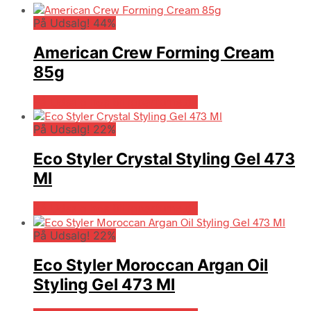
På Udsalg! 44%
American Crew Forming Cream
85g
På Udsalg hos Billigparfume.dk
På Udsalg! 22%
Eco Styler Crystal Styling Gel 473
Ml
På Udsalg hos Billigparfume.dk
På Udsalg! 22%
Eco Styler Moroccan Argan Oil
Styling Gel 473 Ml