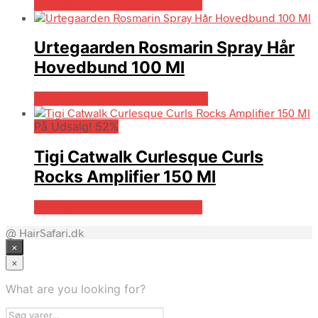
På Udsalg hos Billigparfume.dk
Urtegaarden Rosmarin Spray Hår
Hovedbund 100 Ml
Bedste pris hos Billigparfume.dk
På Udsalg! 52%
Tigi Catwalk Curlesque Curls
Rocks Amplifier 150 Ml
På Udsalg hos Billigparfume.dk
@ HairSafari.dk
×
×
What are you looking for?