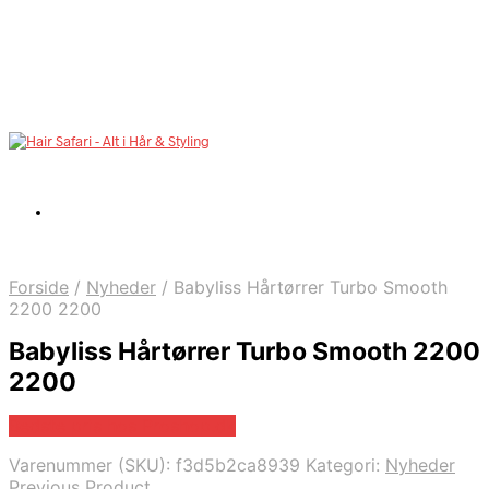
Forside
/
Nyheder
/
Babyliss Hårtørrer Turbo Smooth
2200 2200
Babyliss Hårtørrer Turbo Smooth 2200
2200
Bedste pris hos Proshop.dk
Varenummer (SKU):
f3d5b2ca8939
Kategori:
Nyheder
Previous Product