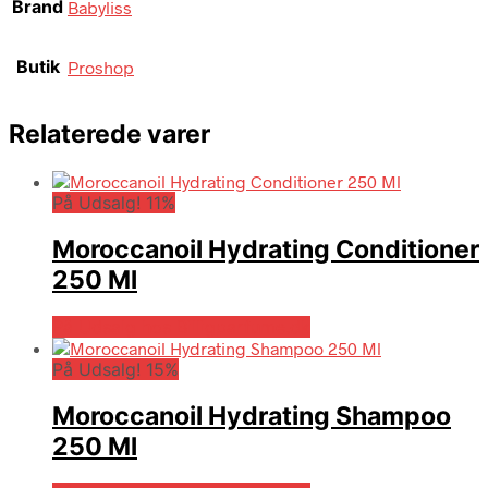
Brand
Babyliss
Butik
Proshop
Relaterede varer
På Udsalg! 11%
Moroccanoil Hydrating Conditioner
250 Ml
På Udsalg hos Billigparfume.dk
På Udsalg! 15%
Moroccanoil Hydrating Shampoo
250 Ml