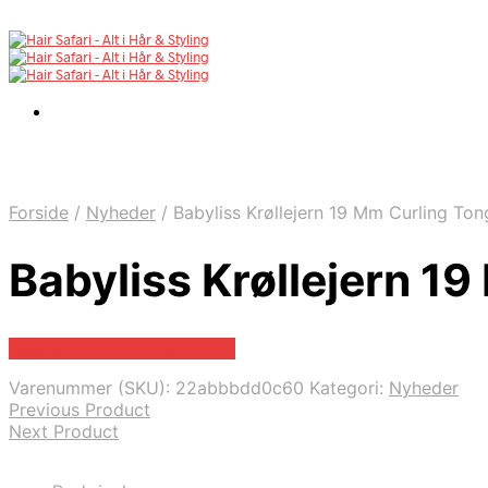
Forside
/
Nyheder
/
Babyliss Krøllejern 19 Mm Curling Ton
Babyliss Krøllejern 1
Bedste pris hos Proshop.dk
Varenummer (SKU):
22abbbdd0c60
Kategori:
Nyheder
Previous Product
Next Product