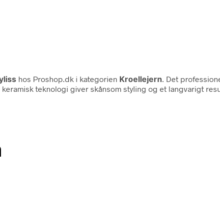
yliss
hos Proshop.dk i kategorien
Kroellejern
. Det professione
t keramisk teknologi giver skånsom styling og et langvarigt res
n