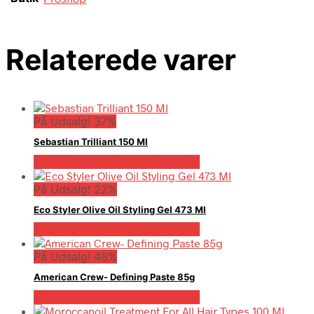
Relaterede varer
På Udsalg! 37%
Sebastian Trilliant 150 Ml
På Udsalg hos Billigparfume.dk
På Udsalg! 22%
Eco Styler Olive Oil Styling Gel 473 Ml
På Udsalg hos Billigparfume.dk
På Udsalg! 48%
American Crew- Defining Paste 85g
På Udsalg hos Billigparfume.dk