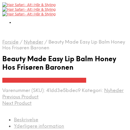
Forside
/
Nyheder
/
Beauty Made Easy Lip Balm Honey
Hos Frisøren Baronen
Beauty Made Easy Lip Balm Honey
Hos Frisøren Baronen
Bedste pris hos Frisorenogbaronen.dk
Varenummer (SKU):
41dd3e5bdec9
Kategori:
Nyheder
Previous Product
Next Product
Beskrivelse
Yderligere information