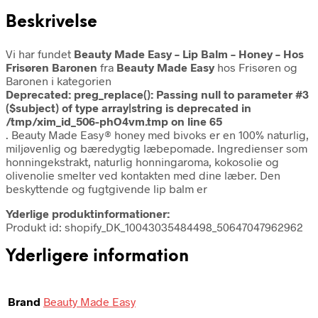
Beskrivelse
Vi har fundet
Beauty Made Easy – Lip Balm – Honey – Hos
Frisøren Baronen
fra
Beauty Made Easy
hos Frisøren og
Baronen i kategorien
Deprecated
: preg_replace(): Passing null to parameter #3
($subject) of type array|string is deprecated in
/tmp/xim_id_506-phO4vm.tmp
on line
65
. Beauty Made Easy® honey med bivoks er en 100% naturlig,
miljøvenlig og bæredygtig læbepomade. Ingredienser som
honningekstrakt, naturlig honningaroma, kokosolie og
olivenolie smelter ved kontakten med dine læber. Den
beskyttende og fugtgivende lip balm er
Yderlige produktinformationer:
Produkt id: shopify_DK_10043035484498_50647047962962
Yderligere information
Brand
Beauty Made Easy