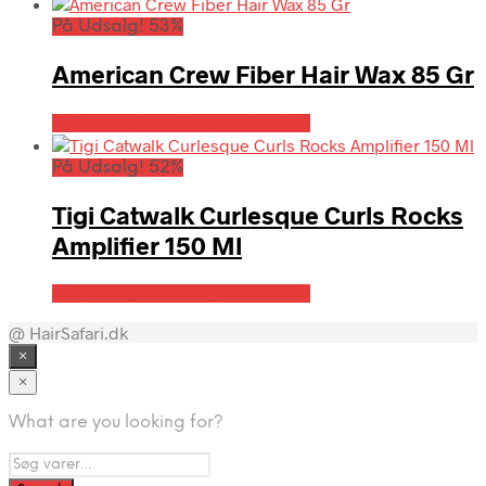
På Udsalg! 53%
American Crew Fiber Hair Wax 85 Gr
På Udsalg hos Billigparfume.dk
På Udsalg! 52%
Tigi Catwalk Curlesque Curls Rocks
Amplifier 150 Ml
På Udsalg hos Billigparfume.dk
@ HairSafari.dk
×
×
What are you looking for?