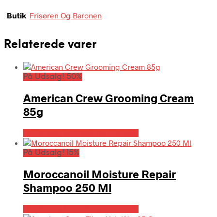
Butik
Frisøren Og Baronen
Relaterede varer
På Udsalg! 50%
American Crew Grooming Cream
85g
På Udsalg hos Billigparfume.dk
På Udsalg! 15%
Moroccanoil Moisture Repair
Shampoo 250 Ml
På Udsalg hos Billigparfume.dk