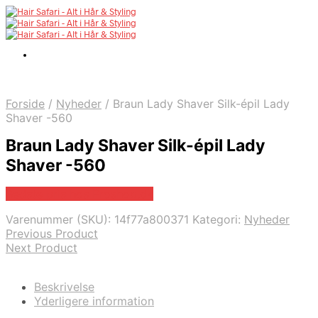
Forside
/
Nyheder
/
Braun Lady Shaver Silk-épil Lady
Shaver -560
Braun Lady Shaver Silk-épil Lady
Shaver -560
Bedste pris hos Proshop.dk
Varenummer (SKU):
14f77a800371
Kategori:
Nyheder
Previous Product
Next Product
Beskrivelse
Yderligere information