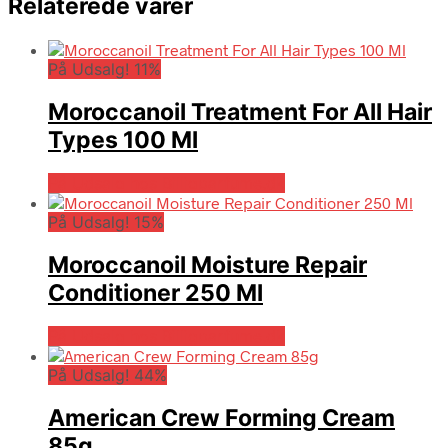
Relaterede varer
På Udsalg! 11%
Moroccanoil Treatment For All Hair
Types 100 Ml
På Udsalg hos Billigparfume.dk
På Udsalg! 15%
Moroccanoil Moisture Repair
Conditioner 250 Ml
På Udsalg hos Billigparfume.dk
På Udsalg! 44%
American Crew Forming Cream
85g