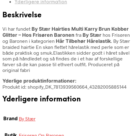
Yderligere information
Beskrivelse
Vi har fundet
By Stær Hairties Multi Karry Brun Kobber
Glitter – Hos Frisøren Baronen
fra
By Stær
hos Frisøren
og Baronen i kategorien
Hår Tilbehør Hårelastik
. By Stær
braided hairtie En skøn flettet hårelastik med perle som er
både praktisk og smuk.Elastikken sidder godt i håret såvel
som på håndledet og så findes de i et hav af forskellige
farver så de kan passe til ethvert outfit. Produceret på
original fabri
Yderlige produktinformationer:
Produkt id: shopify_DK_7813939560664_43282005885144
Yderligere information
Brand
By Stær
Butik
Frisøren Og Baronen