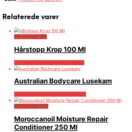
Relaterede varer
På Udsalg! 6%
Hårstopp Krop 100 Ml
På Udsalg hos Billigparfume.dk
Australian Bodycare Lusekam
Bedste pris hos Billigparfume.dk
På Udsalg! 15%
Moroccanoil Moisture Repair
Conditioner 250 Ml