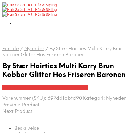
Forside
/
Nyheder
/
By Stær Hairties Multi Karry Brun
Kobber Glitter Hos Frisøren Baronen
By Stær Hairties Multi Karry Brun
Kobber Glitter Hos Frisøren Baronen
Bedste pris hos Frisorenogbaronen.dk
Varenummer (SKU):
697ddfdbfd90
Kategori:
Nyheder
Previous Product
Next Product
Beskrivelse