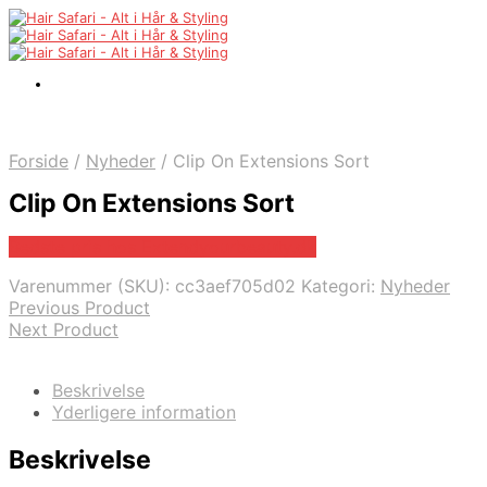
Forside
/
Nyheder
/
Clip On Extensions Sort
Clip On Extensions Sort
Bedste pris hos Extendyourbeauty.dk
Varenummer (SKU):
cc3aef705d02
Kategori:
Nyheder
Previous Product
Next Product
Beskrivelse
Yderligere information
Beskrivelse