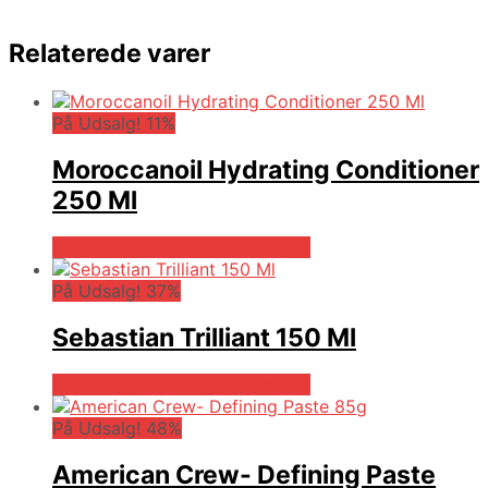
Relaterede varer
På Udsalg! 11%
Moroccanoil Hydrating Conditioner
250 Ml
På Udsalg hos Billigparfume.dk
På Udsalg! 37%
Sebastian Trilliant 150 Ml
På Udsalg hos Billigparfume.dk
På Udsalg! 48%
American Crew- Defining Paste