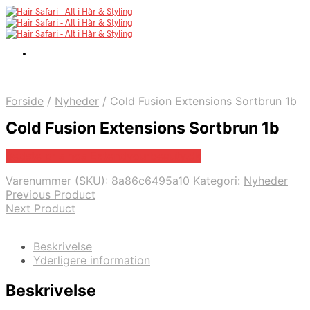
Forside
/
Nyheder
/
Cold Fusion Extensions Sortbrun 1b
Cold Fusion Extensions Sortbrun 1b
Bedste pris hos Extendyourbeauty.dk
Varenummer (SKU):
8a86c6495a10
Kategori:
Nyheder
Previous Product
Next Product
Beskrivelse
Yderligere information
Beskrivelse