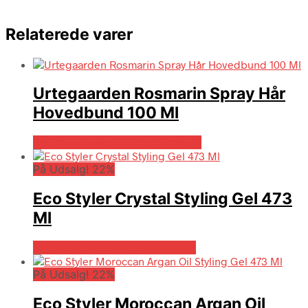
Relaterede varer
Urtegaarden Rosmarin Spray Hår
Hovedbund 100 Ml
Bedste pris hos Billigparfume.dk
På Udsalg! 22%
Eco Styler Crystal Styling Gel 473
Ml
På Udsalg hos Billigparfume.dk
På Udsalg! 22%
Eco Styler Moroccan Argan Oil