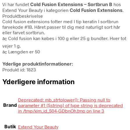
Vi har fundet
Cold Fusion Extensions – Sortbrun B
hos
Extend Your Beauty i kategorien
Cold Fusion Extensions
.
Produktbeskrivelse
Cold fusion extensions totter med I tip keratin I sortbrun
farvekode #1B. Håret passer til dig med naturligt sort hår
eller farvet sortbrun.
â¢ Cold fusion kan købes i 100 g eller 25 g bundter. Hver tot
vejer 1 g.
â¢ Længden er 50
Yderlige produktinformationer:
Produkt id: 1823
Yderligere information
Deprecated: mb_strtolower(): Passing null to
Brand
parameter #1 ($string) of type string is deprecated
in /tmp/xim_id_504-GDbnOh.tmp on line 3
Butik
Extend Your Beauty