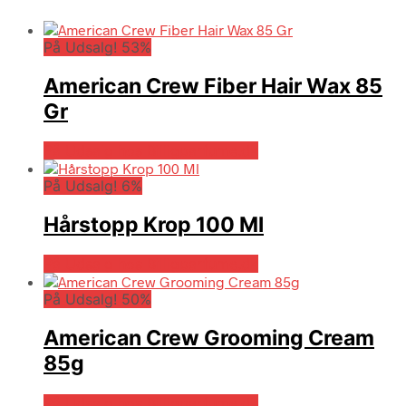
På Udsalg! 53%
American Crew Fiber Hair Wax 85
Gr
På Udsalg hos Billigparfume.dk
På Udsalg! 6%
Hårstopp Krop 100 Ml
På Udsalg hos Billigparfume.dk
På Udsalg! 50%
American Crew Grooming Cream
85g
På Udsalg hos Billigparfume.dk