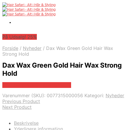
På Udsalg! 25%
Forside
/
Nyheder
/
Dax Wax Green Gold Hair Wax
Strong Hold
Dax Wax Green Gold Hair Wax Strong
Hold
På Udsalg hos Billigparfume.dk
Varenummer (SKU):
0077315000056
Kategori:
Nyheder
Previous Product
Next Product
Beskrivelse
Yderligere information