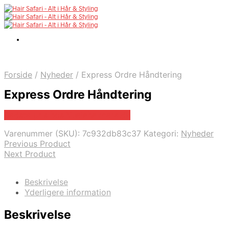
Forside
/
Nyheder
/
Express Ordre Håndtering
Express Ordre Håndtering
Bedste pris hos Yuaiahaircare.dk
Varenummer (SKU):
7c932db83c37
Kategori:
Nyheder
Previous Product
Next Product
Beskrivelse
Yderligere information
Beskrivelse