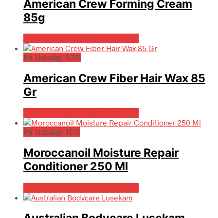
American Crew Forming Cream
85g
På Udsalg hos Billigparfume.dk
På Udsalg! 53%
American Crew Fiber Hair Wax 85
Gr
På Udsalg hos Billigparfume.dk
På Udsalg! 15%
Moroccanoil Moisture Repair
Conditioner 250 Ml
På Udsalg hos Billigparfume.dk
Australian Bodycare Lusekam