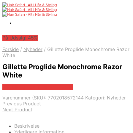
På Udsalg! 45%
Forside
/
Nyheder
/
Gillette Proglide Monochrome Razor
White
Gillette Proglide Monochrome Razor
White
På Udsalg hos Billigparfume.dk
Varenummer (SKU):
7702018572144
Kategori:
Nyheder
Previous Product
Next Product
Beskrivelse
Yderligere information