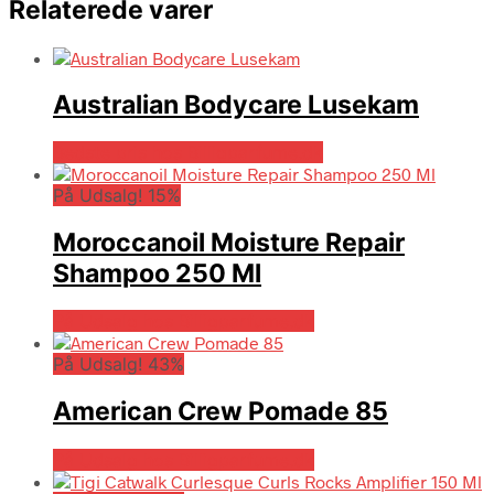
Relaterede varer
Australian Bodycare Lusekam
Bedste pris hos Billigparfume.dk
På Udsalg! 15%
Moroccanoil Moisture Repair
Shampoo 250 Ml
På Udsalg hos Billigparfume.dk
På Udsalg! 43%
American Crew Pomade 85
På Udsalg hos Billigparfume.dk