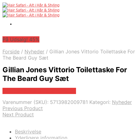
På Udsalg! 45%
Forside
/
Nyheder
/
Gillian Jones Vittorio Toilettaske For
The Beard Guy Sæt
Gillian Jones Vittorio Toilettaske For
The Beard Guy Sæt
På Udsalg hos Billigparfume.dk
Varenummer (SKU):
5713982009781
Kategori:
Nyheder
Previous Product
Next Product
Beskrivelse
Yderligere information