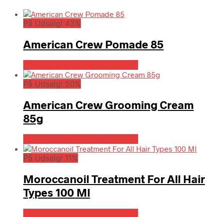
På Udsalg! 43%
American Crew Pomade 85
På Udsalg hos Billigparfume.dk
På Udsalg! 50%
American Crew Grooming Cream
85g
På Udsalg hos Billigparfume.dk
På Udsalg! 11%
Moroccanoil Treatment For All Hair
Types 100 Ml
På Udsalg hos Billigparfume.dk