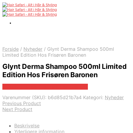
Forside
/
Nyheder
/
Glynt Derma Shampoo 500ml
Limited Edition Hos Frisøren Baronen
Glynt Derma Shampoo 500ml Limited
Edition Hos Frisøren Baronen
Bedste pris hos Frisorenogbaronen.dk
Varenummer (SKU):
b6d85d21b7a4
Kategori:
Nyheder
Previous Product
Next Product
Beskrivelse
Yderligere information