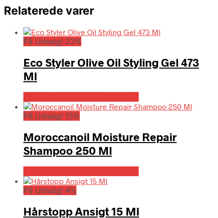
Relaterede varer
På Udsalg! 22%
Eco Styler Olive Oil Styling Gel 473
Ml
På Udsalg hos Billigparfume.dk
På Udsalg! 15%
Moroccanoil Moisture Repair
Shampoo 250 Ml
På Udsalg hos Billigparfume.dk
På Udsalg! 4%
Hårstopp Ansigt 15 Ml