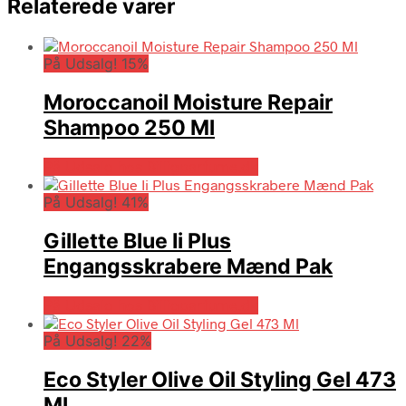
Relaterede varer
På Udsalg! 15%
Moroccanoil Moisture Repair
Shampoo 250 Ml
På Udsalg hos Billigparfume.dk
På Udsalg! 41%
Gillette Blue Ii Plus
Engangsskrabere Mænd Pak
På Udsalg hos Billigparfume.dk
På Udsalg! 22%
Eco Styler Olive Oil Styling Gel 473
Ml