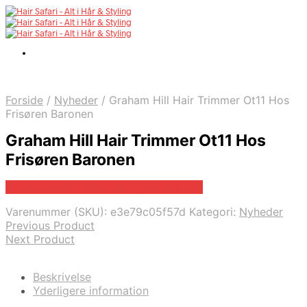
Forside
/
Nyheder
/
Graham Hill Hair Trimmer Ot11 Hos
Frisøren Baronen
Graham Hill Hair Trimmer Ot11 Hos
Frisøren Baronen
Bedste pris hos Frisorenogbaronen.dk
Varenummer (SKU):
e3e79c05f57d
Kategori:
Nyheder
Previous Product
Next Product
Beskrivelse
Yderligere information