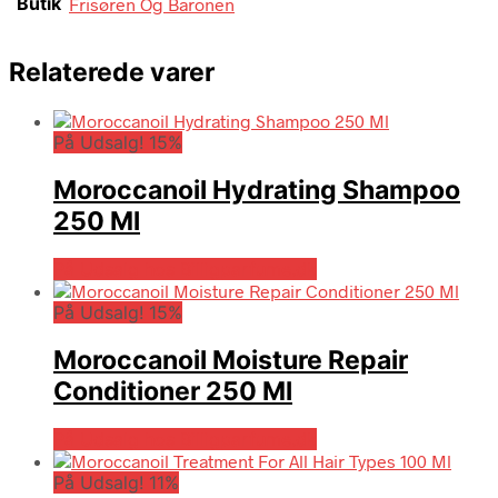
Butik
Frisøren Og Baronen
Relaterede varer
På Udsalg! 15%
Moroccanoil Hydrating Shampoo
250 Ml
På Udsalg hos Billigparfume.dk
På Udsalg! 15%
Moroccanoil Moisture Repair
Conditioner 250 Ml
På Udsalg hos Billigparfume.dk
På Udsalg! 11%