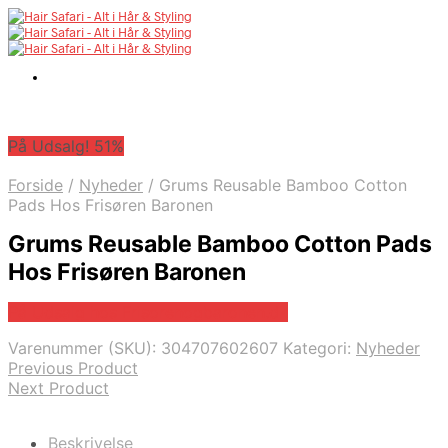
På Udsalg! 51%
Forside
/
Nyheder
/
Grums Reusable Bamboo Cotton
Pads Hos Frisøren Baronen
Grums Reusable Bamboo Cotton Pads
Hos Frisøren Baronen
På Udsalg hos Frisorenogbaronen.dk
Varenummer (SKU):
304707602607
Kategori:
Nyheder
Previous Product
Next Product
Beskrivelse