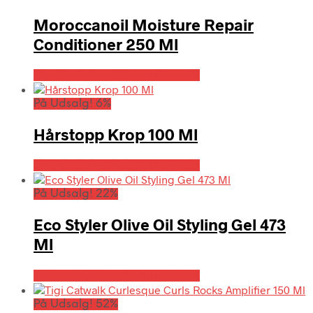
Moroccanoil Moisture Repair
Conditioner 250 Ml
På Udsalg hos Billigparfume.dk
På Udsalg! 6%
Hårstopp Krop 100 Ml
På Udsalg hos Billigparfume.dk
På Udsalg! 22%
Eco Styler Olive Oil Styling Gel 473
Ml
På Udsalg hos Billigparfume.dk
På Udsalg! 52%