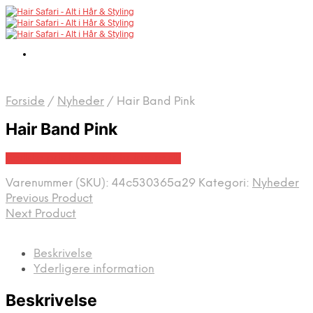
Forside
/
Nyheder
/
Hair Band Pink
Hair Band Pink
Bedste pris hos Yuaiahaircare.dk
Varenummer (SKU):
44c530365a29
Kategori:
Nyheder
Previous Product
Next Product
Beskrivelse
Yderligere information
Beskrivelse