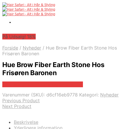
På Udsalg! 18%
Forside
/
Nyheder
/
Hue Brow Fiber Earth Stone Hos
Frisøren Baronen
Hue Brow Fiber Earth Stone Hos
Frisøren Baronen
På Udsalg hos Frisorenogbaronen.dk
Varenummer (SKU):
d6cf16eb9778
Kategori:
Nyheder
Previous Product
Next Product
Beskrivelse
Yderligere information