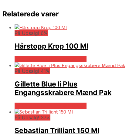
Relaterede varer
På Udsalg! 6%
Hårstopp Krop 100 Ml
På Udsalg hos Billigparfume.dk
På Udsalg! 41%
Gillette Blue Ii Plus
Engangsskrabere Mænd Pak
På Udsalg hos Billigparfume.dk
På Udsalg! 37%
Sebastian Trilliant 150 Ml