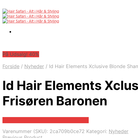
På Udsalg! 40%
Forside
/
Nyheder
/
Id Hair Elements Xclusive Blonde Sha
Id Hair Elements Xcl
Frisøren Baronen
På Udsalg hos Frisorenogbaronen.dk
Varenummer (SKU):
2ca709b0ce72
Kategori:
Nyheder
Previous Product