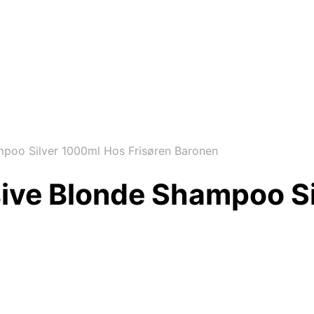
mpoo Silver 1000ml Hos Frisøren Baronen
usive Blonde Shampoo S