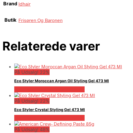
Brand
Idhair
Butik
Frisøren Og Baronen
Relaterede varer
På Udsalg! 22%
Eco Styler Moroccan Argan Oil Styling Gel 473 Ml
På Udsalg hos Billigparfume.dk
På Udsalg! 22%
Eco Styler Crystal Styling Gel 473 Ml
På Udsalg hos Billigparfume.dk
På Udsalg! 48%