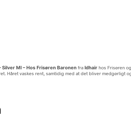
 Silver Ml – Hos Frisøren Baronen
fra
Idhair
hos Frisøren og
. Håret vaskes rent, samtidig med at det bliver medgørligt og 
n