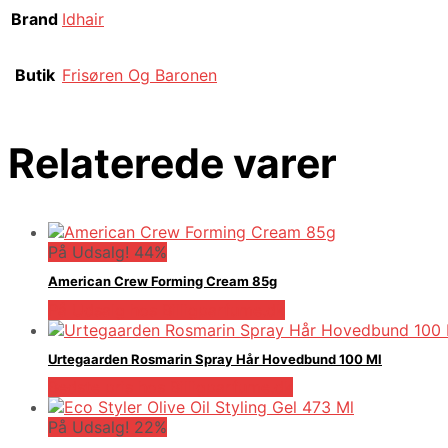
Brand
Idhair
Butik
Frisøren Og Baronen
Relaterede varer
På Udsalg! 44%
American Crew Forming Cream 85g
På Udsalg hos Billigparfume.dk
Urtegaarden Rosmarin Spray Hår Hovedbund 100 Ml
Bedste pris hos Billigparfume.dk
På Udsalg! 22%