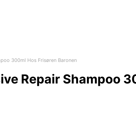
mpoo 300ml Hos Frisøren Baronen
usive Repair Shampoo 3