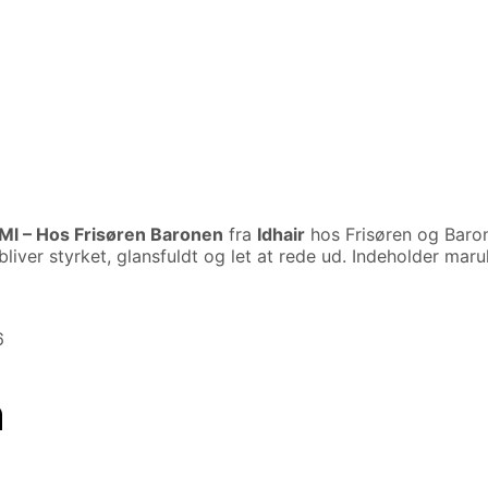
Ml – Hos Frisøren Baronen
fra
Idhair
hos Frisøren og Baro
 bliver styrket, glansfuldt og let at rede ud. Indeholder ma
6
n