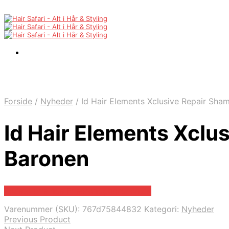
Forside
/
Nyheder
/
Id Hair Elements Xclusive Repair Sha
Id Hair Elements Xcl
Baronen
Bedste pris hos Frisorenogbaronen.dk
Varenummer (SKU):
767d75844832
Kategori:
Nyheder
Previous Product