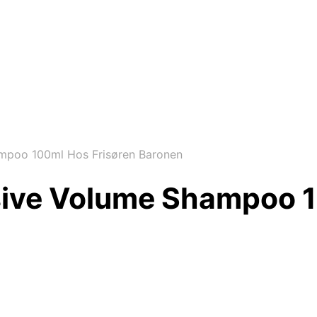
ampoo 100ml Hos Frisøren Baronen
usive Volume Shampoo 