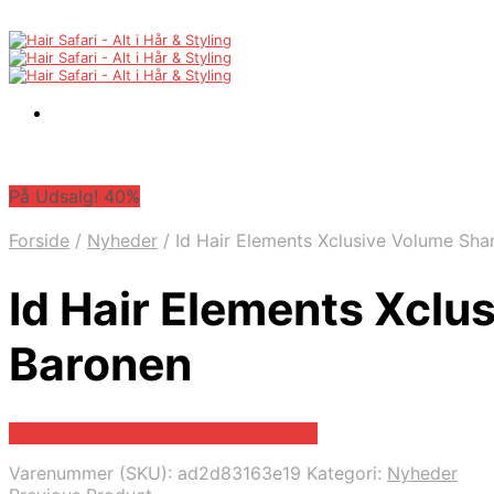
På Udsalg! 40%
Forside
/
Nyheder
/
Id Hair Elements Xclusive Volume Sh
Id Hair Elements Xcl
Baronen
På Udsalg hos Frisorenogbaronen.dk
Varenummer (SKU):
ad2d83163e19
Kategori:
Nyheder