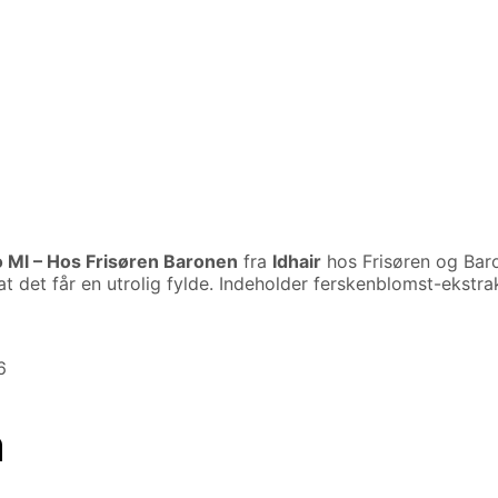
 Ml – Hos Frisøren Baronen
fra
Idhair
hos Frisøren og Bar
det får en utrolig fylde. Indeholder ferskenblomst-ekstrakt, 
6
n