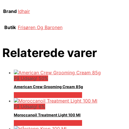
Brand
Idhair
Butik
Frisøren Og Baronen
Relaterede varer
På Udsalg! 50%
American Crew Grooming Cream 85g
På Udsalg hos Billigparfume.dk
På Udsalg! 6%
Moroccanoil Treatment Light 100 Ml
På Udsalg hos Billigparfume.dk