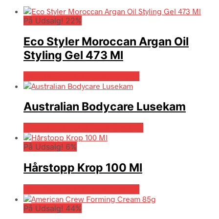
På Udsalg! 22%
Eco Styler Moroccan Argan Oil
Styling Gel 473 Ml
På Udsalg hos Billigparfume.dk
Australian Bodycare Lusekam
Bedste pris hos Billigparfume.dk
På Udsalg! 6%
Hårstopp Krop 100 Ml
På Udsalg hos Billigparfume.dk
På Udsalg! 44%