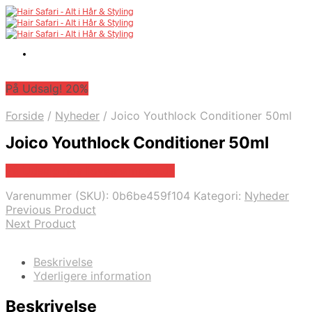
På Udsalg! 20%
Forside
/
Nyheder
/
Joico Youthlock Conditioner 50ml
Joico Youthlock Conditioner 50ml
På Udsalg hos Iloveshampoo.dk
Varenummer (SKU):
0b6be459f104
Kategori:
Nyheder
Previous Product
Next Product
Beskrivelse
Yderligere information
Beskrivelse