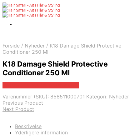
Forside
/
Nyheder
/
K18 Damage Shield Protective
Conditioner 250 Ml
K18 Damage Shield Protective
Conditioner 250 Ml
Bedste pris hos Billigparfume.dk
Varenummer (SKU):
858511000701
Kategori:
Nyheder
Previous Product
Next Product
Beskrivelse
Yderligere information