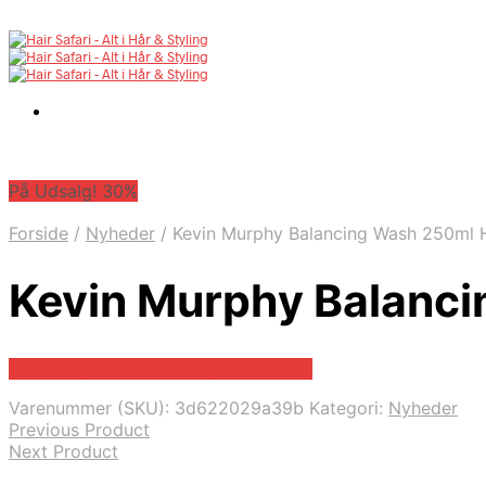
På Udsalg! 30%
Forside
/
Nyheder
/
Kevin Murphy Balancing Wash 250ml H
Kevin Murphy Balanci
På Udsalg hos Frisorenogbaronen.dk
Varenummer (SKU):
3d622029a39b
Kategori:
Nyheder
Previous Product
Next Product