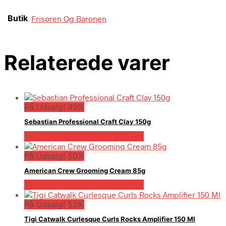
Butik
Frisøren Og Baronen
Relaterede varer
På Udsalg! 49%
Sebastian Professional Craft Clay 150g
På Udsalg hos Billigparfume.dk
På Udsalg! 50%
American Crew Grooming Cream 85g
På Udsalg hos Billigparfume.dk
På Udsalg! 52%
Tigi Catwalk Curlesque Curls Rocks Amplifier 150 Ml