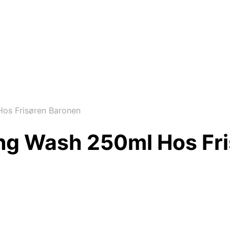
os Frisøren Baronen
ng Wash 250ml Hos Fr