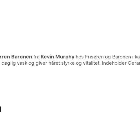
søren Baronen
fra
Kevin Murphy
hos Frisøren og Baronen i k
 daglig vask og giver håret styrke og vitalitet. Indeholder Gera
n