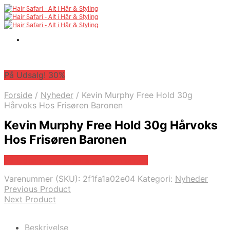
På Udsalg! 30%
Forside
/
Nyheder
/
Kevin Murphy Free Hold 30g
Hårvoks Hos Frisøren Baronen
Kevin Murphy Free Hold 30g Hårvoks
Hos Frisøren Baronen
På Udsalg hos Frisorenogbaronen.dk
Varenummer (SKU):
2f1fa1a02e04
Kategori:
Nyheder
Previous Product
Next Product
Beskrivelse