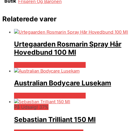
Butik
Frisøren Og Baronen
Relaterede varer
Urtegaarden Rosmarin Spray Hår
Hovedbund 100 Ml
Bedste pris hos Billigparfume.dk
Australian Bodycare Lusekam
Bedste pris hos Billigparfume.dk
På Udsalg! 37%
Sebastian Trilliant 150 Ml