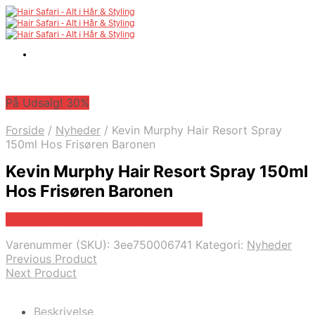
På Udsalg! 30%
Forside
/
Nyheder
/
Kevin Murphy Hair Resort Spray
150ml Hos Frisøren Baronen
Kevin Murphy Hair Resort Spray 150ml
Hos Frisøren Baronen
På Udsalg hos Frisorenogbaronen.dk
Varenummer (SKU):
3ee750006741
Kategori:
Nyheder
Previous Product
Next Product
Beskrivelse