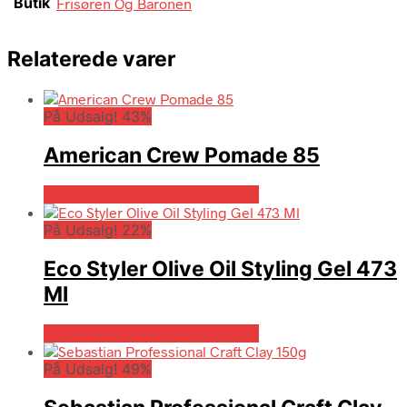
Butik
Frisøren Og Baronen
Relaterede varer
På Udsalg! 43%
American Crew Pomade 85
På Udsalg hos Billigparfume.dk
På Udsalg! 22%
Eco Styler Olive Oil Styling Gel 473
Ml
På Udsalg hos Billigparfume.dk
På Udsalg! 49%