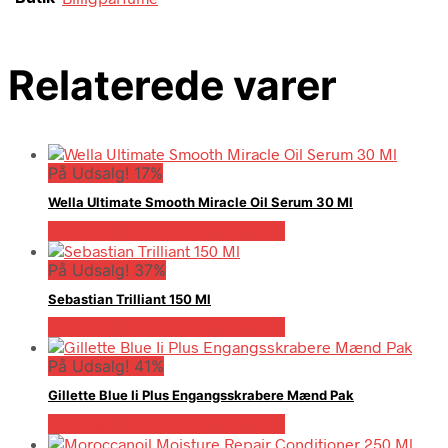
Relaterede varer
På Udsalg! 17%
Wella Ultimate Smooth Miracle Oil Serum 30 Ml
På Udsalg hos Billigparfume.dk
På Udsalg! 37%
Sebastian Trilliant 150 Ml
På Udsalg hos Billigparfume.dk
På Udsalg! 41%
Gillette Blue Ii Plus Engangsskrabere Mænd Pak
På Udsalg hos Billigparfume.dk