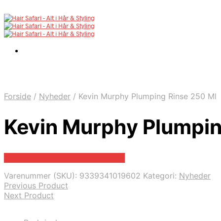
Forside
/
Nyheder
/
Kevin Murphy Plumping Rinse 250 Ml
Kevin Murphy Plumpin
Bedste pris hos Billigparfume.dk
Varenummer (SKU):
9339341019602
Kategori:
Nyheder
Previous Product
Next Product