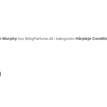
n Murphy
hos BilligParfume.dk i kategorien
Hårpleje Condit
n