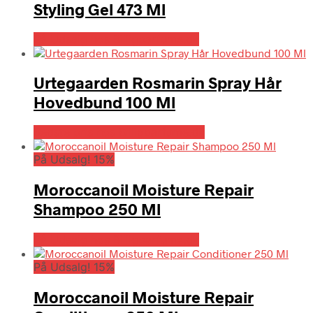
Styling Gel 473 Ml
På Udsalg hos Billigparfume.dk
Urtegaarden Rosmarin Spray Hår
Hovedbund 100 Ml
Bedste pris hos Billigparfume.dk
På Udsalg! 15%
Moroccanoil Moisture Repair
Shampoo 250 Ml
På Udsalg hos Billigparfume.dk
På Udsalg! 15%
Moroccanoil Moisture Repair