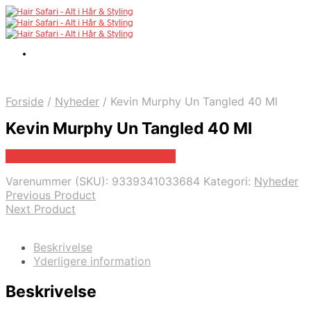
Forside
/
Nyheder
/
Kevin Murphy Un Tangled 40 Ml
Kevin Murphy Un Tangled 40 Ml
Bedste pris hos Billigparfume.dk
Varenummer (SKU):
9339341033684
Kategori:
Nyheder
Previous Product
Next Product
Beskrivelse
Yderligere information
Beskrivelse