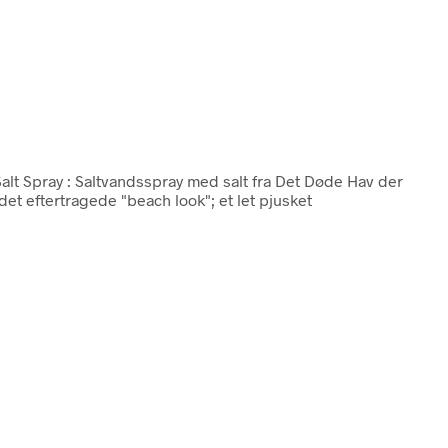
alt Spray : Saltvandsspray med salt fra Det Døde Hav der
et eftertragede "beach look"; et let pjusket