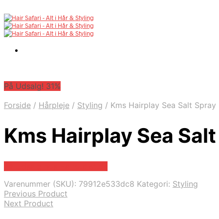
På Udsalg! 31%
Forside
/
Hårpleje
/
Styling
/
Kms Hairplay Sea Salt Spray
Kms Hairplay Sea Sal
På Udsalg hos Hairoutlet.dk
Varenummer (SKU):
79912e533dc8
Kategori:
Styling
Previous Product
Next Product