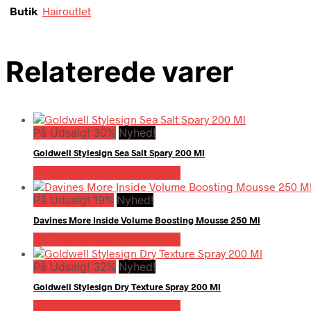
Butik
Hairoutlet
Relaterede varer
På Udsalg! 30%
Nyhed!
Goldwell Stylesign Sea Salt Spary 200 Ml
På Udsalg hos Hairoutlet.dk
På Udsalg! 19%
Nyhed!
Davines More Inside Volume Boosting Mousse 250 Ml
På Udsalg hos Hairoutlet.dk
På Udsalg! 32%
Nyhed!
Goldwell Stylesign Dry Texture Spray 200 Ml
På Udsalg hos Hairoutlet.dk