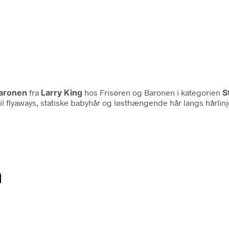
Baronen
fra
Larry King
hos Frisøren og Baronen i kategorien
S
 til flyaways, statiske babyhår og løsthængende hår langs hårlinj
n