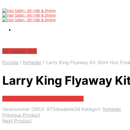
På Udsalg! 45%
Forside
/
Nyheder
/
Larry King Flyaway Kit 30ml Hos Fris
Larry King Flyaway Ki
På Udsalg hos Frisorenogbaronen.dk
Varenummer (SKU):
973deaabde3d
Kategori:
Nyheder
Previous Product
Next Product