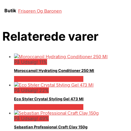
Butik
Frisøren Og Baronen
Relaterede varer
På Udsalg! 11%
Moroccanoil Hydrating Conditioner 250 Ml
På Udsalg hos Billigparfume.dk
På Udsalg! 22%
Eco Styler Crystal Styling Gel 473 Ml
På Udsalg hos Billigparfume.dk
På Udsalg! 49%
Sebastian Professional Craft Clay 150g