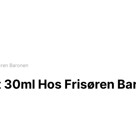
øren Baronen
t 30ml Hos Frisøren B