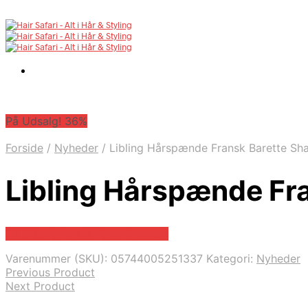
På Udsalg! 36%
Forside
/
Nyheder
/
Libling Hårspænde Fransk Barette S
Libling Hårspænde Fr
På Udsalg hos Billigparfume.dk
Varenummer (SKU):
05744005251337
Kategori:
Nyheder
Previous Product
Next Product