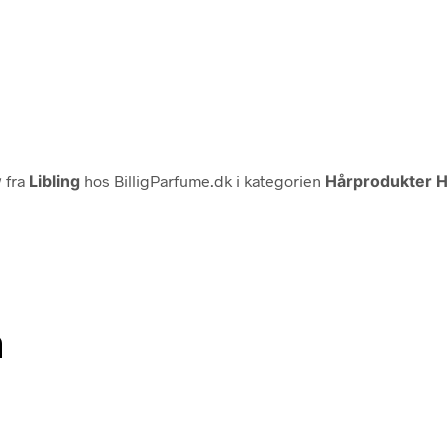
w
fra
Libling
hos BilligParfume.dk i kategorien
Hårprodukter H
n