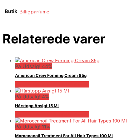
Butik
Billigparfume
Relaterede varer
På Udsalg! 44%
American Crew Forming Cream 85g
På Udsalg hos Billigparfume.dk
På Udsalg! 4%
Hårstopp Ansigt 15 Ml
På Udsalg hos Billigparfume.dk
På Udsalg! 11%
Moroccanoil Treatment For All Hair Types 100 Ml