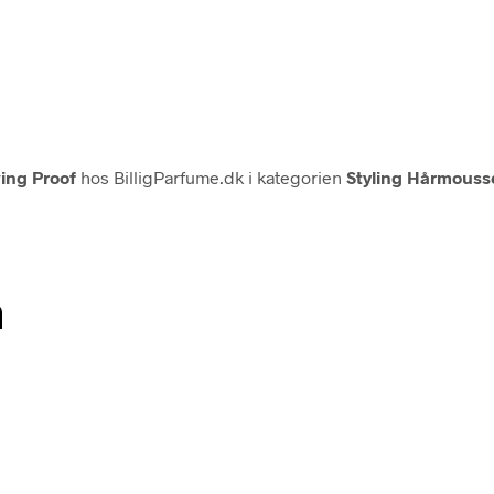
ving Proof
hos BilligParfume.dk i kategorien
Styling Hårmous
n