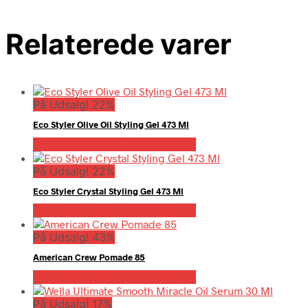
Relaterede varer
På Udsalg! 22%
Eco Styler Olive Oil Styling Gel 473 Ml
På Udsalg hos Billigparfume.dk
På Udsalg! 22%
Eco Styler Crystal Styling Gel 473 Ml
På Udsalg hos Billigparfume.dk
På Udsalg! 43%
American Crew Pomade 85
På Udsalg hos Billigparfume.dk
På Udsalg! 17%