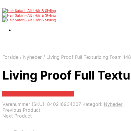
Forside
/
Nyheder
/
Living Proof Full Texturizing Foam 148
Living Proof Full Text
Bedste pris hos Billigparfume.dk
Varenummer (SKU):
840216934207
Kategori:
Nyheder
Previous Product
Next Product