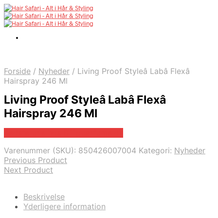
Forside
/
Nyheder
/
Living Proof Styleâ Labâ Flexâ
Hairspray 246 Ml
Living Proof Styleâ Labâ Flexâ
Hairspray 246 Ml
Bedste pris hos Billigparfume.dk
Varenummer (SKU):
850426007004
Kategori:
Nyheder
Previous Product
Next Product
Beskrivelse
Yderligere information