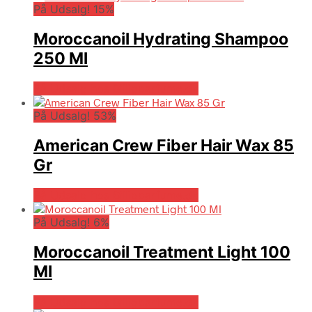
På Udsalg! 15%
Moroccanoil Hydrating Shampoo
250 Ml
På Udsalg hos Billigparfume.dk
På Udsalg! 53%
American Crew Fiber Hair Wax 85
Gr
På Udsalg hos Billigparfume.dk
På Udsalg! 6%
Moroccanoil Treatment Light 100
Ml
På Udsalg hos Billigparfume.dk