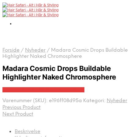
Forside
/
Nyheder
/
Madara Cosmic Drops Buildable
Highlighter Naked Chromosphere
Madara Cosmic Drops Buildable
Highlighter Naked Chromosphere
Bedste pris hos Shop.glowstudio.dk
Varenummer (SKU):
e196ff08d95a
Kategori:
Nyheder
Previous Product
Next Product
Beskrivelse