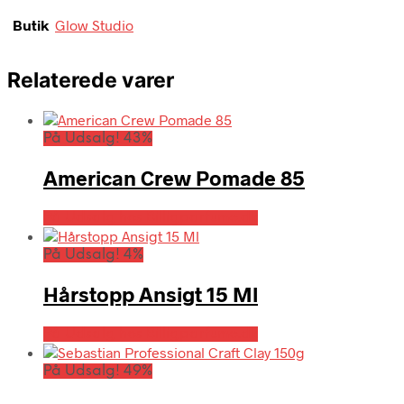
Butik
Glow Studio
Relaterede varer
På Udsalg! 43%
American Crew Pomade 85
På Udsalg hos Billigparfume.dk
På Udsalg! 4%
Hårstopp Ansigt 15 Ml
På Udsalg hos Billigparfume.dk
På Udsalg! 49%