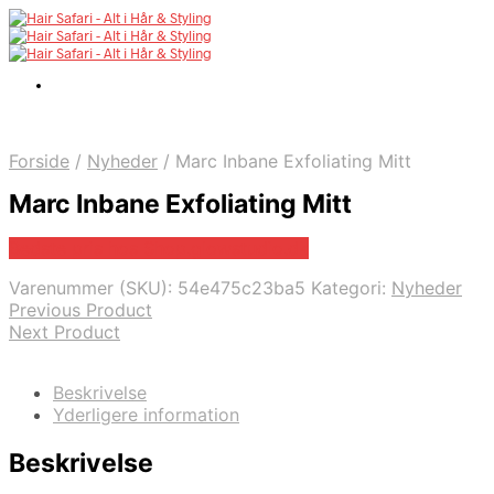
Forside
/
Nyheder
/
Marc Inbane Exfoliating Mitt
Marc Inbane Exfoliating Mitt
Bedste pris hos Shop.glowstudio.dk
Varenummer (SKU):
54e475c23ba5
Kategori:
Nyheder
Previous Product
Next Product
Beskrivelse
Yderligere information
Beskrivelse