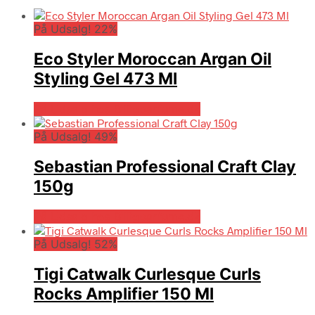
På Udsalg! 22%
Eco Styler Moroccan Argan Oil
Styling Gel 473 Ml
På Udsalg hos Billigparfume.dk
På Udsalg! 49%
Sebastian Professional Craft Clay
150g
På Udsalg hos Billigparfume.dk
På Udsalg! 52%
Tigi Catwalk Curlesque Curls
Rocks Amplifier 150 Ml