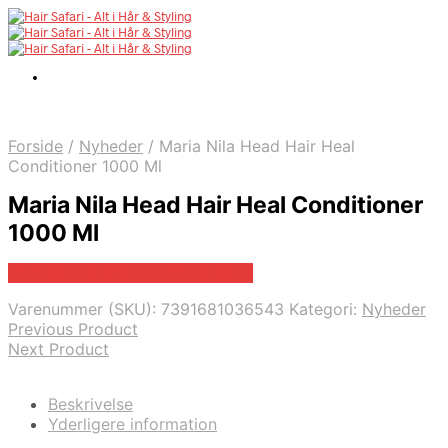
Forside
/
Nyheder
/
Maria Nila Head Hair Heal
Conditioner 1000 Ml
Maria Nila Head Hair Heal Conditioner
1000 Ml
Bedste pris hos Billigparfume.dk
Varenummer (SKU):
7391681036543
Kategori:
Nyheder
Previous Product
Next Product
Beskrivelse
Yderligere information