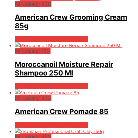
På Udsalg! 50%
American Crew Grooming Cream
85g
På Udsalg hos Billigparfume.dk
På Udsalg! 15%
Moroccanoil Moisture Repair
Shampoo 250 Ml
På Udsalg hos Billigparfume.dk
På Udsalg! 43%
American Crew Pomade 85
På Udsalg hos Billigparfume.dk
På Udsalg! 49%