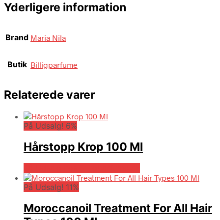
Yderligere information
Brand
Maria Nila
Butik
Billigparfume
Relaterede varer
På Udsalg! 6%
Hårstopp Krop 100 Ml
På Udsalg hos Billigparfume.dk
På Udsalg! 11%
Moroccanoil Treatment For All Hair