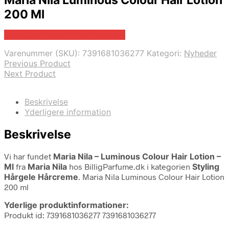
Maria Nila Luminous Colour Hair Lotion
200 Ml
På Udsalg hos Billigparfume.dk
Varenummer (SKU):
7391681036277
Kategori:
Nyheder
Previous Product
Next Product
Beskrivelse
Yderligere information
Beskrivelse
Vi har fundet
Maria Nila – Luminous Colour Hair Lotion –
Ml
fra
Maria Nila
hos BilligParfume.dk i kategorien
Styling
Hårgele Hårcreme
. Maria Nila Luminous Colour Hair Lotion
200 ml
Yderlige produktinformationer:
Produkt id: 7391681036277 7391681036277