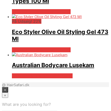
Types 100 Ml
På Udsalg hos Billigparfume.dk
På Udsalg! 22%
Eco Styler Olive Oil Styling Gel 473
Ml
På Udsalg hos Billigparfume.dk
Australian Bodycare Lusekam
Bedste pris hos Billigparfume.dk
@ HairSafari.dk
×
×
What are you looking for?