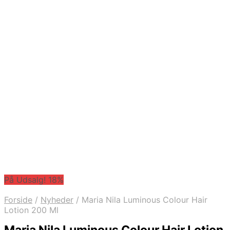
På Udsalg! 18%
Forside
/
Nyheder
/
Maria Nila Luminous Colour Hair
Lotion 200 Ml