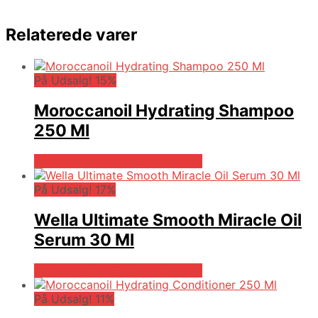
Relaterede varer
På Udsalg! 15%
Moroccanoil Hydrating Shampoo
250 Ml
På Udsalg hos Billigparfume.dk
På Udsalg! 17%
Wella Ultimate Smooth Miracle Oil
Serum 30 Ml
På Udsalg hos Billigparfume.dk
På Udsalg! 11%