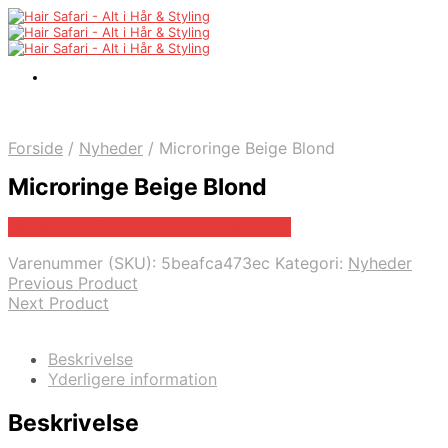
Forside
/
Nyheder
/
Microringe Beige Blond
Microringe Beige Blond
Bedste pris hos Extendyourbeauty.dk
Varenummer (SKU):
5beafca473ec
Kategori:
Nyheder
Previous Product
Next Product
Beskrivelse
Yderligere information
Beskrivelse