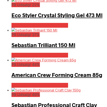
På Udsalg! 22%
Eco Styler Crystal Styling Gel 473 Ml
På Udsalg hos Billigparfume.dk
På Udsalg! 37%
Sebastian Trilliant 150 Ml
På Udsalg hos Billigparfume.dk
På Udsalg! 44%
American Crew Forming Cream 85g
På Udsalg hos Billigparfume.dk
På Udsalg! 49%
Sebastian Professional Craft Clay