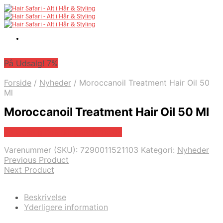
På Udsalg! 7%
Forside
/
Nyheder
/
Moroccanoil Treatment Hair Oil 50
Ml
Moroccanoil Treatment Hair Oil 50 Ml
På Udsalg hos Billigparfume.dk
Varenummer (SKU):
7290011521103
Kategori:
Nyheder
Previous Product
Next Product
Beskrivelse
Yderligere information