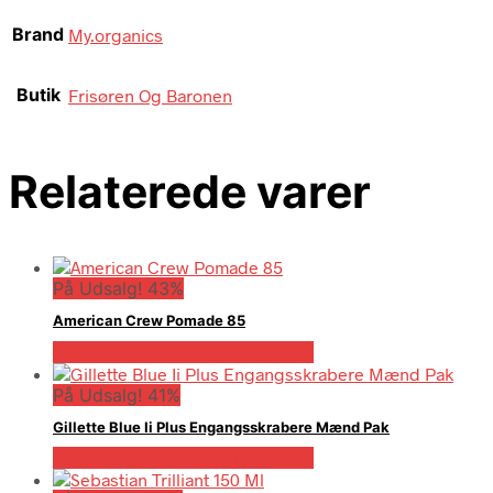
Brand
My.organics
Butik
Frisøren Og Baronen
Relaterede varer
På Udsalg! 43%
American Crew Pomade 85
På Udsalg hos Billigparfume.dk
På Udsalg! 41%
Gillette Blue Ii Plus Engangsskrabere Mænd Pak
På Udsalg hos Billigparfume.dk