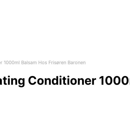
r 1000ml Balsam Hos Frisøren Baronen
ting Conditioner 100