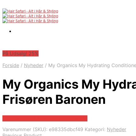
På Udsalg! 25%
Forside
/
Nyheder
/
My Organics My Hydrating Conditione
My Organics My Hydra
Frisøren Baronen
På Udsalg hos Frisorenogbaronen.dk
Varenummer (SKU):
e98335dbcf49
Kategori:
Nyheder
Previous Product