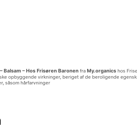
 – Balsam – Hos Frisøren Baronen
fra
My.organics
hos Fris
e opbyggende virkninger, beriget af de beroligende egenskaber
r, såsom hårfarvninger
n