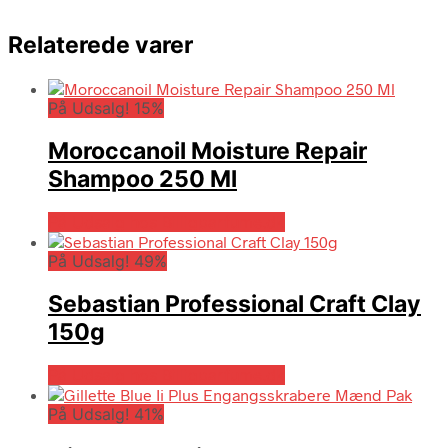
Relaterede varer
På Udsalg! 15%
Moroccanoil Moisture Repair
Shampoo 250 Ml
På Udsalg hos Billigparfume.dk
På Udsalg! 49%
Sebastian Professional Craft Clay
150g
På Udsalg hos Billigparfume.dk
På Udsalg! 41%