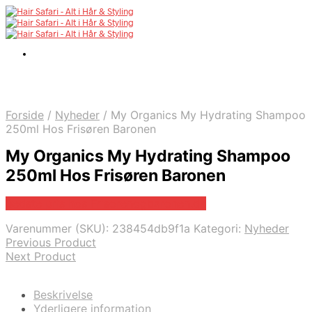
Forside
/
Nyheder
/
My Organics My Hydrating Shampoo
250ml Hos Frisøren Baronen
My Organics My Hydrating Shampoo
250ml Hos Frisøren Baronen
Bedste pris hos Frisorenogbaronen.dk
Varenummer (SKU):
238454db9f1a
Kategori:
Nyheder
Previous Product
Next Product
Beskrivelse
Yderligere information