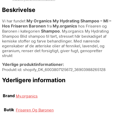
Beskrivelse
Vi har fundet
My Organics My Hydrating Shampoo – Ml –
Hos Frisøren Baronen
fra
My.organics
hos Frisøren og
Baronen i kategorien
Shampoo
. My.organics My Hydrating
Shampoo Blid shampoo til tørt, stresset hår beskadiget af
kemiske stoffer og farve behandlinger. Med nærende
egenskaber af de æteriske olier af fennikel, lavendel, og
geranium, renser det forsigtigt, giver fugt, genopretter
strukt
Yderlige produktinformationer:
Produkt id: shopify_DK_6003807125672_36903988265128
Yderligere information
Brand
My.organics
Butik
Frisøren Og Baronen