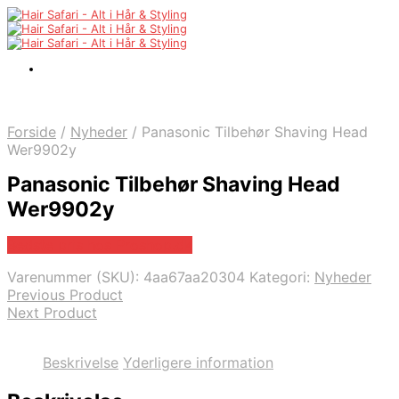
Forside
/
Nyheder
/
Panasonic Tilbehør Shaving Head
Wer9902y
Panasonic Tilbehør Shaving Head
Wer9902y
Bedste pris hos Proshop.dk
Varenummer (SKU):
4aa67aa20304
Kategori:
Nyheder
Previous Product
Next Product
Beskrivelse
Yderligere information