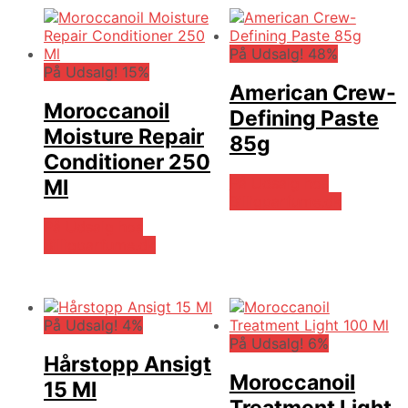
På Udsalg! 48%
På Udsalg! 15%
American Crew-
Moroccanoil
Defining Paste
Moisture Repair
85g
Conditioner 250
På Udsalg hos
Ml
Billigparfume.dk
På Udsalg hos
Billigparfume.dk
På Udsalg! 4%
På Udsalg! 6%
Hårstopp Ansigt
Moroccanoil
15 Ml
Treatment Light