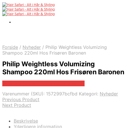
Forside
/
Nyheder
/
Philip Weightless Volumizing
Shampoo 220ml Hos Frisøren Baronen
Philip Weightless Volumizing
Shampoo 220ml Hos Frisøren Baronen
Bedste pris hos Frisorenogbaronen.dk
Varenummer (SKU):
1572997bcfbd
Kategori:
Nyheder
Previous Product
Next Product
Beskrivelse
Yderligere information