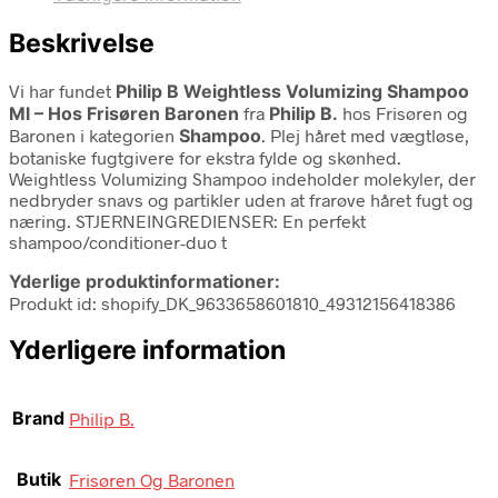
Beskrivelse
Vi har fundet
Philip B Weightless Volumizing Shampoo
Ml – Hos Frisøren Baronen
fra
Philip B.
hos Frisøren og
Baronen i kategorien
Shampoo
. Plej håret med vægtløse,
botaniske fugtgivere for ekstra fylde og skønhed.
Weightless Volumizing Shampoo indeholder molekyler, der
nedbryder snavs og partikler uden at frarøve håret fugt og
næring. STJERNEINGREDIENSER: En perfekt
shampoo/conditioner-duo t
Yderlige produktinformationer:
Produkt id: shopify_DK_9633658601810_49312156418386
Yderligere information
Brand
Philip B.
Butik
Frisøren Og Baronen