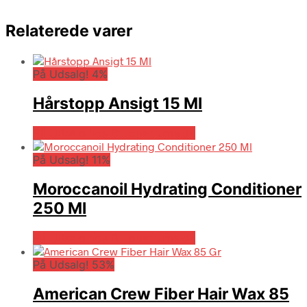
Relaterede varer
På Udsalg! 4%
Hårstopp Ansigt 15 Ml
På Udsalg hos Billigparfume.dk
På Udsalg! 11%
Moroccanoil Hydrating Conditioner
250 Ml
På Udsalg hos Billigparfume.dk
På Udsalg! 53%
American Crew Fiber Hair Wax 85