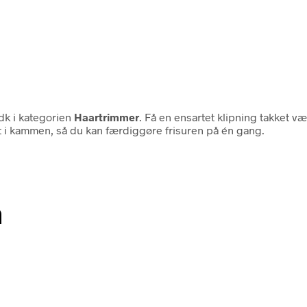
k i kategorien
Haartrimmer
. Få en ensartet klipning takket v
st i kammen, så du kan færdiggøre frisuren på én gang.
n