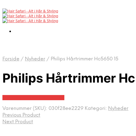
Forside
/
Nyheder
/
Philips Hårtrimmer Hc5650 15
Philips Hårtrimmer H
Bedste pris hos Proshop.dk
Varenummer (SKU):
030f28ee2229
Kategori:
Nyheder
Previous Product
Next Product