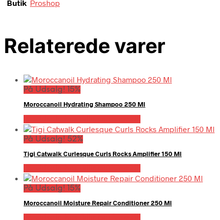
Butik
Proshop
Relaterede varer
På Udsalg! 15%
Moroccanoil Hydrating Shampoo 250 Ml
På Udsalg hos Billigparfume.dk
På Udsalg! 52%
Tigi Catwalk Curlesque Curls Rocks Amplifier 150 Ml
På Udsalg hos Billigparfume.dk
På Udsalg! 15%
Moroccanoil Moisture Repair Conditioner 250 Ml
På Udsalg hos Billigparfume.dk