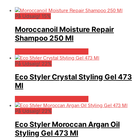
På Udsalg! 15%
Moroccanoil Moisture Repair
Shampoo 250 Ml
På Udsalg hos Billigparfume.dk
På Udsalg! 22%
Eco Styler Crystal Styling Gel 473
Ml
På Udsalg hos Billigparfume.dk
På Udsalg! 22%
Eco Styler Moroccan Argan Oil
Styling Gel 473 Ml