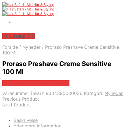
På Udsalg! 31%
Forside
/
Nyheder
/
Proraso Preshave Creme Sensitive
100 Ml
Proraso Preshave Creme Sensitive
100 Ml
På Udsalg hos Billigparfume.dk
Varenummer (SKU):
8004395000036
Kategori:
Nyheder
Previous Product
Next Product
Beskrivelse
Yderligere information