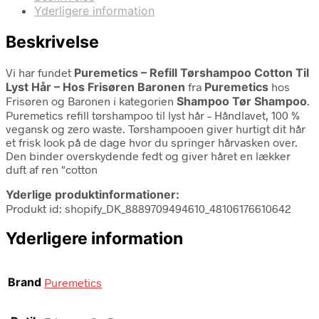
Yderligere information
Beskrivelse
Vi har fundet
Puremetics – Refill Tørshampoo Cotton Til
Lyst Hår – Hos Frisøren Baronen
fra
Puremetics
hos
Frisøren og Baronen i kategorien
Shampoo Tør Shampoo
.
Puremetics refill tørshampoo til lyst hår – Håndlavet, 100 %
vegansk og zero waste. Tørshampooen giver hurtigt dit hår
et frisk look på de dage hvor du springer hårvasken over.
Den binder overskydende fedt og giver håret en lækker
duft af ren "cotton
Yderlige produktinformationer:
Produkt id: shopify_DK_8889709494610_48106176610642
Yderligere information
Brand
Puremetics