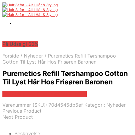
På Udsalg! 60%
Forside
/
Nyheder
/
Puremetics Refill Tørshampoo
Cotton Til Lyst Hår Hos Frisøren Baronen
Puremetics Refill Tørshampoo Cotton
Til Lyst Hår Hos Frisøren Baronen
På Udsalg hos Frisorenogbaronen.dk
Varenummer (SKU):
70d4545db5ef
Kategori:
Nyheder
Previous Product
Next Product
Beskrivelse