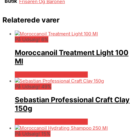
Butik
Frisøren Og Baronen
Relaterede varer
På Udsalg! 6%
Moroccanoil Treatment Light 100
Ml
På Udsalg hos Billigparfume.dk
På Udsalg! 49%
Sebastian Professional Craft Clay
150g
På Udsalg hos Billigparfume.dk
På Udsalg! 15%